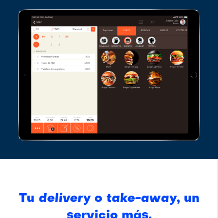
Tu
delivery
o
take-away
, un
servicio más.