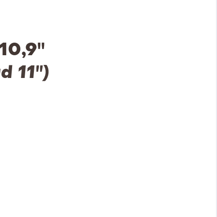
0,9''
d 11")