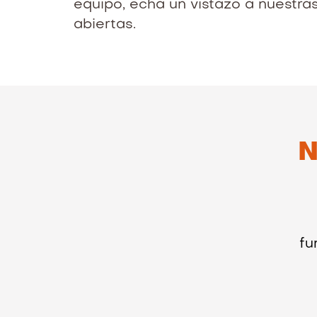
equipo, echa un vistazo a nuestra
abiertas.
N
fu