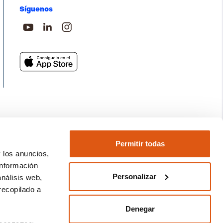
Síguenos
Permitir todas
y los anuncios,
información
Personalizar
análisis web,
recopilado a
Denegar