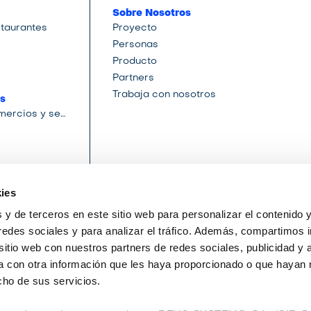
Sobre Nosotros
staurantes
Proyecto
Personas
Producto
Partners
Trabaja con nosotros
s
App punto de venta comercios y servicios
ies
 y de terceros en este sitio web para personalizar el contenido 
¿Quieres integrarte con Cegid Revo?
redes sociales y para analizar el tráfico. Además, compartimos 
sitio web con nuestros partners de redes sociales, publicidad y 
Contáctanos
 con otra información que les haya proporcionado o que hayan 
revo.hello@cegid.com
cho de sus servicios.
support.revo.works
T. 900 104 668