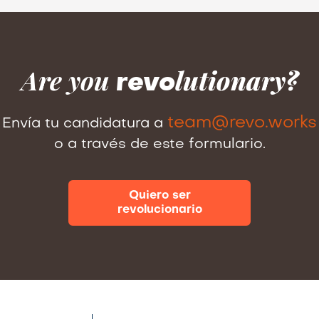
Are you
lutionary?
revo
team@revo.works
Envía tu candidatura a
o a través de este formulario.
Quiero ser
revolucionario