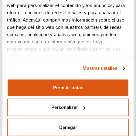
Utiliza cualquier dispositivo con
web para personalizar el contenido y los anuncios, para
navegador, por ejemplo, un ordenador
ofrecer funciones de redes sociales y para analizar el
tráfico. Además, compartimos información sobre el uso
o una tablet.
que haga del sitio web con nuestros partners de redes
sociales, publicidad y análisis web, quienes pueden
combinarla con otra información que les haya
proporcionado o que hayan recopilado a partir del uso
que haya hecho de sus servicios.
Mostrar detalles
El responsable del tratamiento de sus datos personales
es REVO SYSTEMS, S.L. (CIF: B66353780).
Permitir todas
Más información sobre nuestra Política de
Cookies:
https://revo.works/cookies
.
Personalizar
Denegar