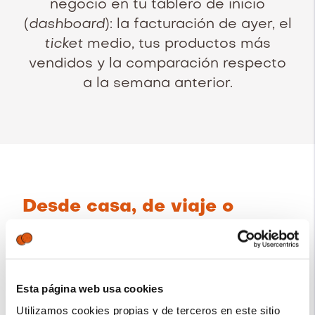
negocio en tu tablero de inicio
(
dashboard
): la facturación de ayer, el
ticket
medio
,
tus productos más
vendidos y la comparación respecto
a la semana anterior.
Desde casa, de viaje o
desde el bar de la esquina.
Revo BACK está basado en una
plataforma web para que puedas
Esta página web usa cookies
acceder a él estés donde estés.
Utilizamos cookies propias y de terceros en este sitio