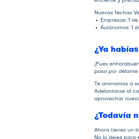
eficiente y precis
Nuevas fechas Ver
Empresas: 1 de
Autónomos: 1 de
¿Ya habías
¡Pues enhorabuen
paso por delante 
Te animamos a se
Adelantarse al ca
aprovechar nueva
¿Todavía n
Ahora tienes un t
No lo dejes para 