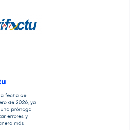
tu
la fecha de
ero de 2026, ya
 una prórroga
ar errores y
manera más