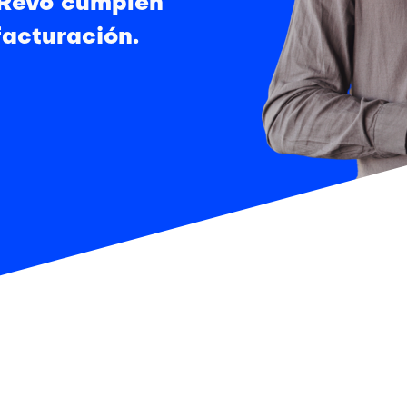
 Revo cumplen
facturación.