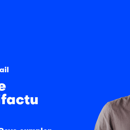
ail
e
ifactu