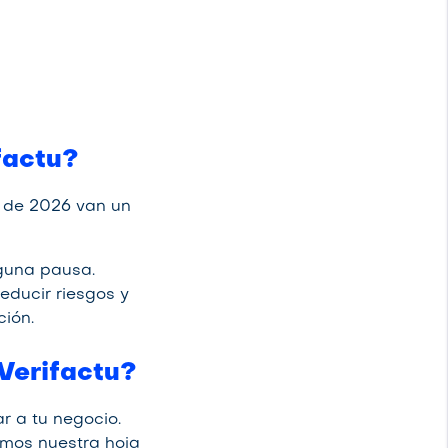
factu?
 de 2026 van un
guna pausa.
educir riesgos y
ión.
Verifactu?
r a tu negocio.
nemos nuestra hoja