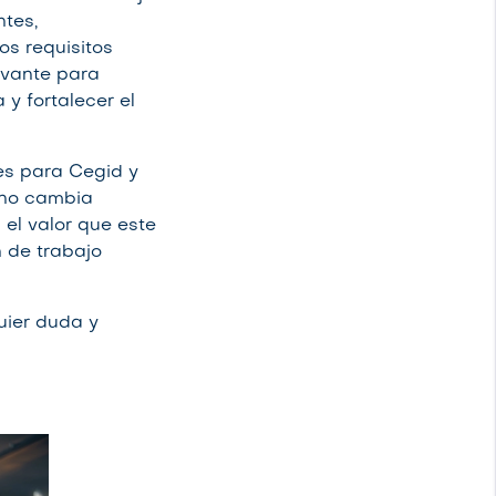
ntes,
os requisitos
evante para
 y fortalecer el
es para Cegid y
 no cambia
i el valor que este
 de trabajo
uier duda y