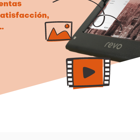
entas
atisfacción,
…