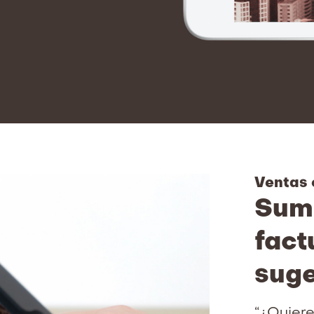
Ventas 
Suma
fact
suge
“¿Quiere