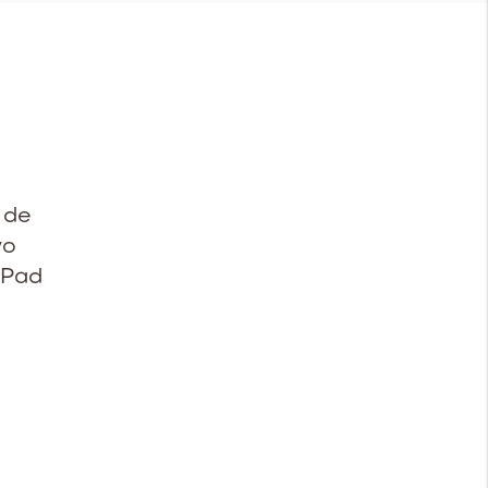
 de
vo
iPad