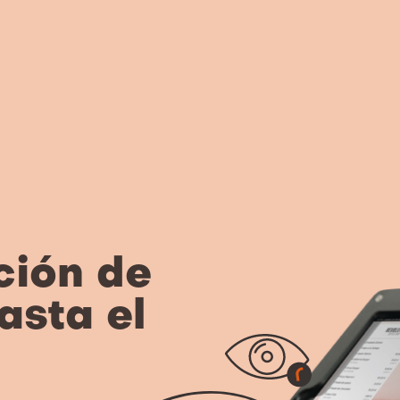
ción de
asta el