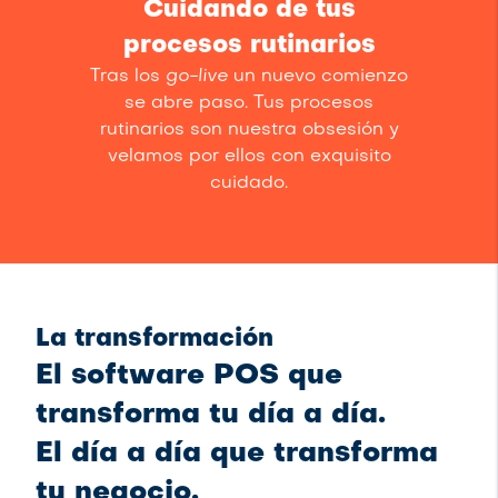
Cuidando de tus
procesos rutinarios
Tras los
go-live
un nuevo comienzo
se abre paso. Tus procesos
rutinarios son nuestra obsesión y
velamos por ellos con exquisito
cuidado.
La transformación
El software POS que
transforma tu día a día.
El día a día que transforma
tu negocio.