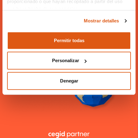
proporcionado o que hayan recopilado a partir del uso
Encuentra a tu
compañero
que haya hecho de sus servicios.
revolucionario.
Mostrar detalles
El responsable del tratamiento de sus datos personales
Nuestro canal Cegid Revo cerca de ti,
es REVO SYSTEMS, S.L. (CIF: B66353780).
presente en toda España y más allá.
Permitir todas
Más información sobre nuestra Política de
Cookies:
https://revo.works/cookies
.
Personalizar
Denegar