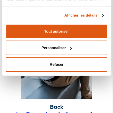
collectées lors de votre utilisation de leurs services.
Configurez et gérez votre
Afficher les détails
Le responsable du traitement de vos données
entreprise
personnelles est REVO SYSTEMS, S.L. (CIF :
B66353780).
Tout autoriser
Plus d'informations sur notre politique de cookies :
https://revo.works/cookies.
Personnaliser
Refuser
Back