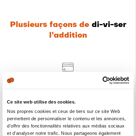
Plusieurs façons de
di-vi-ser
l’addition
Payer tout ce qu’il reste
Réglez tous les montants qui n’ont
pas encore été payés.
Ce site web utilise des cookies.
Nos propres cookies et ceux de tiers sur ce site Web
permettent de personnaliser le contenu et les annonces,
Payer un autre montant
d'offrir des fonctionnalités relatives aux médias sociaux
Choisissez le montant que vous
et d'analyser notre trafic. Nous partageons également