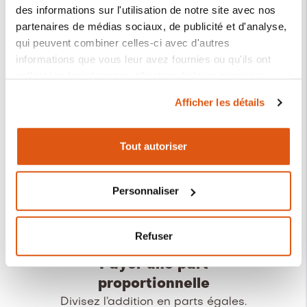
souhaitez payer.
des informations sur l'utilisation de notre site avec nos
partenaires de médias sociaux, de publicité et d'analyse,
qui peuvent combiner celles-ci avec d'autres
informations que vous leur avez fournies ou qu'ils ont
Live Pay
collectées lors de votre utilisation de leurs services.
Payez en groupe et voyez l’évolution
Afficher les détails
des paiements en temps réel.
Le responsable du traitement de vos données
personnelles est REVO SYSTEMS, S.L. (CIF :
B66353780).
Tout autoriser
Payer par des produits
Plus d'informations sur notre politique de cookies :
Choisissez ce que vous payez
https://revo.works/cookies.
Personnaliser
produit par produit.
Refuser
Payer une part
proportionnelle
Divisez l’addition en parts égales.