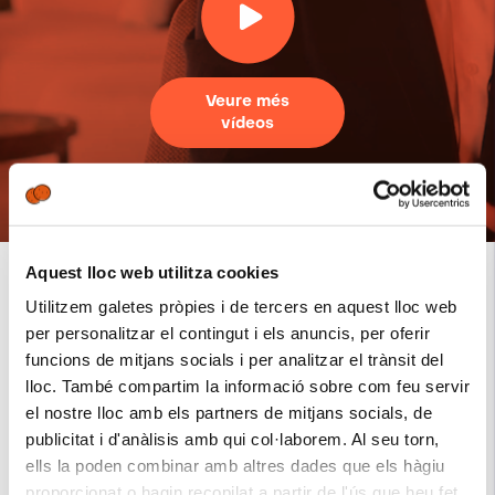
Veure més
vídeos
Aquest lloc web utilitza cookies
Utilitzem galetes pròpies i de tercers en aquest lloc web
per personalitzar el contingut i els anuncis, per oferir
Configura i administra el teu
funcions de mitjans socials i per analitzar el trànsit del
negoci
lloc. També compartim la informació sobre com feu servir
el nostre lloc amb els partners de mitjans socials, de
publicitat i d'anàlisis amb qui col·laborem. Al seu torn,
ells la poden combinar amb altres dades que els hàgiu
proporcionat o hagin recopilat a partir de l'ús que heu fet