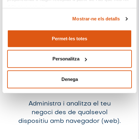
dels seus serveis.
Mostrar-ne els detalls
El responsable del tractament de les vostres dades
personals és REVO SYSTEMS, S.L. (CIF: B66353780).
Permet-les totes
Més informació sobre la nostra Política de Cookies:
https://revo.works/cookies.
Personalitza
Denega
Back
Configuració del negoci
Administra i analitza el teu
negoci des de qualsevol
dispositiu amb navegador (web).