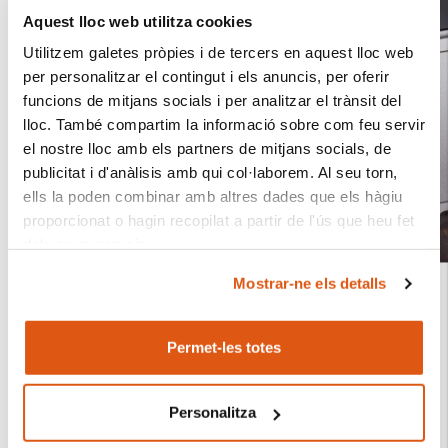
Aquest lloc web utilitza cookies
Utilitzem galetes pròpies i de tercers en aquest lloc web
per personalitzar el contingut i els anuncis, per oferir
funcions de mitjans socials i per analitzar el trànsit del
lloc. També compartim la informació sobre com feu servir
el nostre lloc amb els partners de mitjans socials, de
publicitat i d'anàlisis amb qui col·laborem. Al seu torn,
ells la poden combinar amb altres dades que els hàgiu
proporcionat o hagin recopilat a partir de l'ús que heu fet
dels seus serveis.
Mostrar-ne els detalls
El responsable del tractament de les vostres dades
personals és REVO SYSTEMS, S.L. (CIF: B66353780).
Permet-les totes
Posa't al dia, a vista d'ocell.
Més informació sobre la nostra Política de Cookies:
https://revo.works/cookies.
Personalitza
Dona una ullada al resum del dia a la